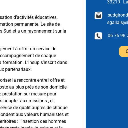
33210
L
sudgiron
sation d’activités éducatives,
sgallais@
ormation permanente. Le site de
es Sud et a un rayonnement sur la
06 76 98 
agement à offrir un service de
C
 l’accompagnement de chaque
sa formation. L’Insup s’inscrit dans
aux partenariaux.
iser la rencontre entre l’offre et
 poste au plus près de son domicile
e prestation sur mesure pour
s adapter aux missions ; et,
service de qualit.auprès de chaque
ondent aux valeurs humanistes et
erritoires : l’insertion des hommes