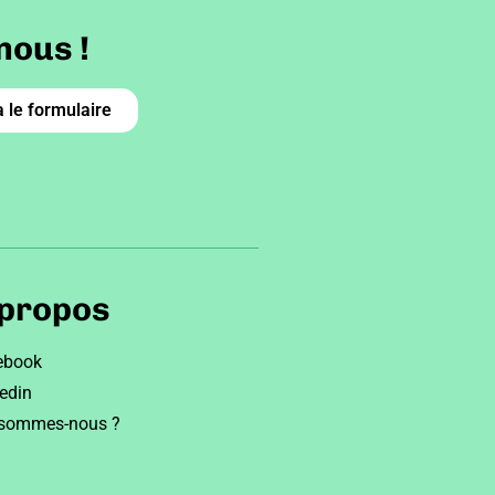
nous !
 le formulaire
 propos
ebook
edin
 sommes-nous ?