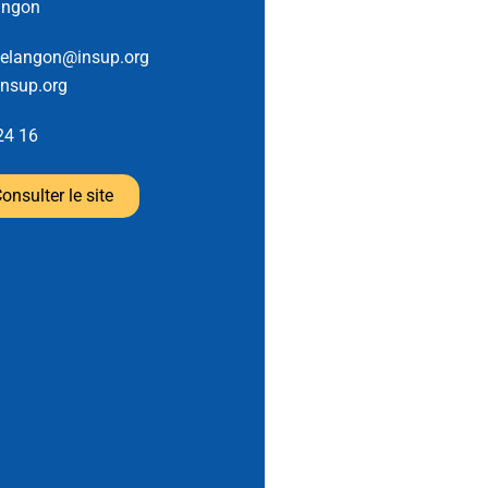
angon
delangon@insup.org
insup.org
24 16
onsulter le site