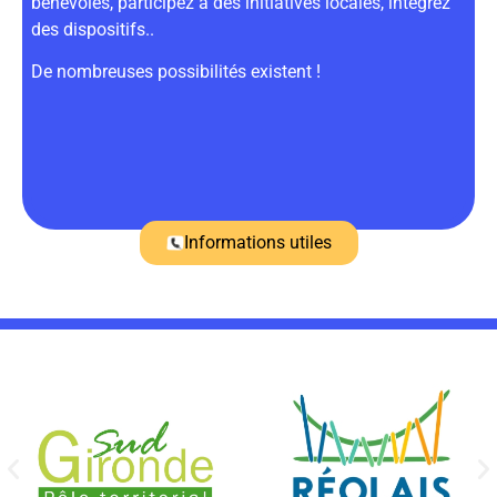
bénévoles, participez à des initiatives locales, intégrez
des dispositifs..
De nombreuses possibilités existent !
Informations utiles