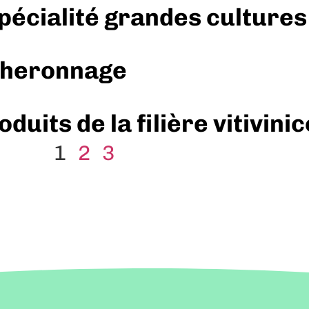
spécialité grandes cultures
ucheronnage
uits de la filière vitivinic
1
2
3