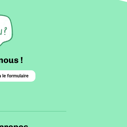
nous !
 le formulaire
 propos