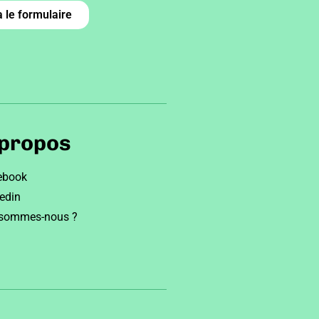
 le formulaire
 propos
ebook
edin
 sommes-nous ?